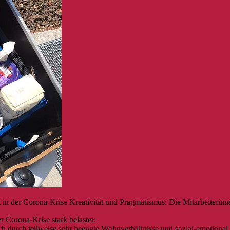
 in der Corona-Krise Kreativität und Pragmatismus: Die Mitarbeiterinn
r Corona-Krise stark belastet:
ch durch teilweise sehr beengte Wohnverhältnisse und sozial-emotional