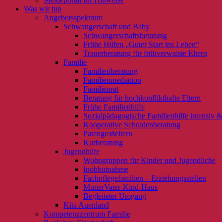
Was wir tun
Angebotsspektrum
Schwangerschaft und Baby
Schwangerschaftsberatung
Frühe Hilfen „Guter Start ins Leben“
Trauerberatung für frühverwaiste Eltern
Familie
Familienberatung
Familienmediation
Familienrat
Beratung für hochkonflikthafte Eltern
Frühe Familienhilfe
Sozialpädagogische Familienhilfe intensiv &
Kooperative Schuldenberatung
Patengroßeltern
Kurberatung
Jugendhilfe
Wohngruppen für Kinder und Jugendliche
Inobhutnahme
Fachpflegefamilien – Erziehungsstellen
MutterVater-Kind-Haus
Begleiteter Umgang
Kita Auenland
Kompetenzzentrum Familie