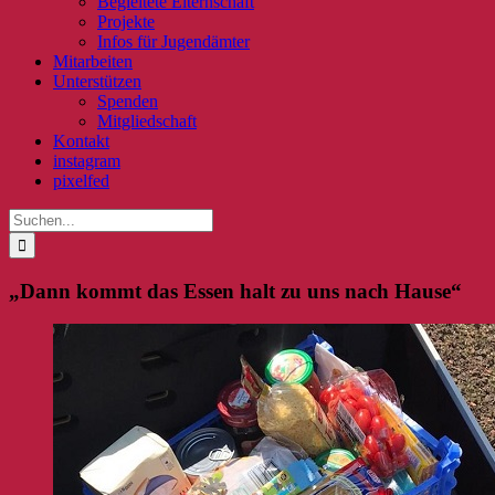
Begleitete Elternschaft
Projekte
Infos für Jugendämter
Mitarbeiten
Unterstützen
Spenden
Mitgliedschaft
Kontakt
instagram
pixelfed
Suche
nach:
„Dann kommt das Essen halt zu uns nach Hause“
Zeige
grösseres
Bild