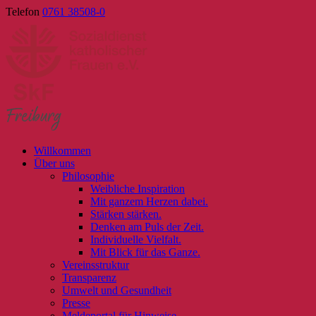
Skip
Telefon
0761 38508-0
to
content
Willkommen
Über uns
Philosophie
Weibliche Inspiration
Mit ganzem Herzen dabei.
Stärken stärken.
Denken am Puls der Zeit.
Individuelle Vielfalt.
Mit Blick für das Ganze.
Vereinsstruktur
Transparenz
Umwelt und Gesundheit
Presse
Meldeportal für Hinweise