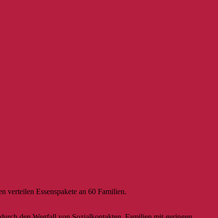
en verteilen Essenspakete an 60 Familien.
 durch den Wegfall von Sozialkontakten. Familien mit geringen