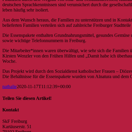
deutschen Sprachkenntnissen sind verunsichert durch die gesellscha
leben häufig sehr isoliert.
Aus dem Wunsch heraus, die Familien zu unterstützen und in Kontakt z
belieferten Familien verteilen sich auf zahlreiche Freiburger Stadtte
Die Essenspakete enthalten Grundnahrungsmittel, gesundes Gemüse u
sowie wichtige Telefonnummern in Freiburg.
Die Mitarbeiter*innen waren überwältigt, wie sehr sich die Familien ü
Kirsten Wenzler von den Frühen Hilfen und „Damit habe ich überhaupt
Woche.
Das Projekt wird durch den Sozialdienst katholischer Frauen – Diözes
Die Behältnisse für die Essenspakete wurden von Alnatura und dem 
nathalie
2020-11-17T11:12:39+00:00
Teilen Sie diesen Artikel!
Facebook
X
Reddit
LinkedIn
WhatsApp
Tumblr
Pinterest
Vk
E-
Kontakt
Mail
SkF Freiburg
Kartäuserstr. 51
79102 Freiburg