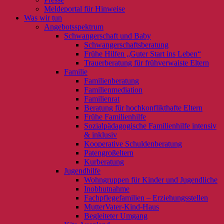
Meldeportal für Hinweise
Was wir tun
Angebotsspektrum
Schwangerschaft und Baby
Schwangerschaftsberatung
Frühe Hilfen „Guter Start ins Leben“
Trauerberatung für frühverwaiste Eltern
Familie
Familienberatung
Familienmediation
Familienrat
Beratung für hochkonflikthafte Eltern
Frühe Familienhilfe
Sozialpädagogische Familienhilfe intensiv
& inklusiv
Kooperative Schuldenberatung
Patengroßeltern
Kurberatung
Jugendhilfe
Wohngruppen für Kinder und Jugendliche
Inobhutnahme
Fachpflegefamilien – Erziehungsstellen
MutterVater-Kind-Haus
Begleiteter Umgang