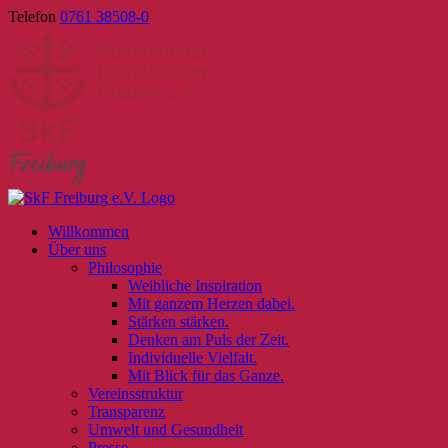
Skip
Telefon
0761 38508-0
to
content
Willkommen
Über uns
Philosophie
Weibliche Inspiration
Mit ganzem Herzen dabei.
Stärken stärken.
Denken am Puls der Zeit.
Individuelle Vielfalt.
Mit Blick für das Ganze.
Vereinsstruktur
Transparenz
Umwelt und Gesundheit
Presse