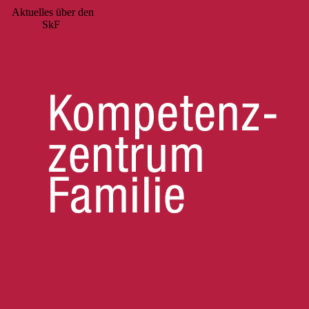
Aktuelles über den
SkF
>> Weiter