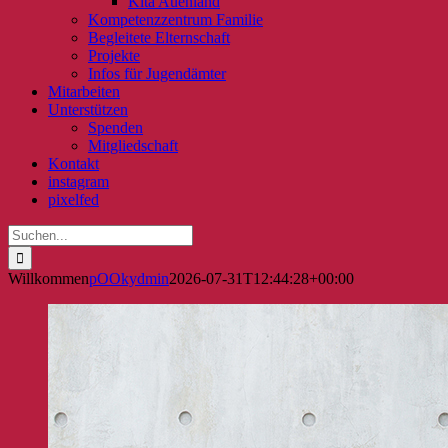
Kita Auenland
Kompetenzzentrum Familie
Begleitete Elternschaft
Projekte
Infos für Jugendämter
Mitarbeiten
Unterstützen
Spenden
Mitgliedschaft
Kontakt
instagram
pixelfed
Suche
nach:
Willkommen
pOOkydmin
2026-07-31T12:44:28+00:00