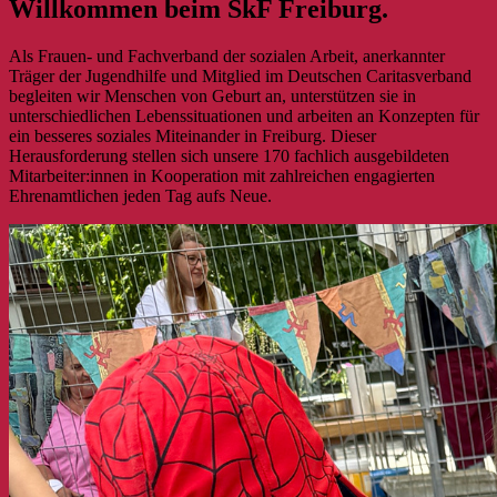
Willkommen beim SkF Freiburg.
Als Frauen- und Fachverband der sozialen Arbeit, anerkannter
Träger der Jugendhilfe und Mitglied im Deutschen Caritasverband
begleiten wir Menschen von Geburt an, unterstützen sie in
unterschiedlichen Lebenssituationen und arbeiten an Konzepten für
ein besseres soziales Miteinander in Freiburg. Dieser
Herausforderung stellen sich unsere 170 fachlich ausgebildeten
Mitarbeiter:innen in Kooperation mit zahlreichen engagierten
Ehrenamtlichen jeden Tag aufs Neue.