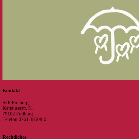
Kontakt
SkF Freiburg
Kartäuserstr. 51
79102 Freiburg
Telefon 0761 38508-0
Rechtliches