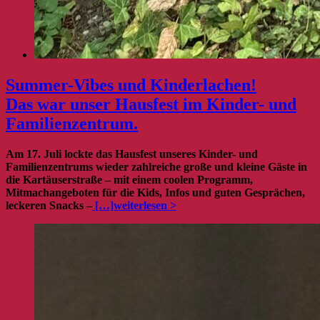
Summer-Vibes und Kinderlachen!
Das war unser Hausfest im Kinder- und
Familienzentrum.
Am 17. Juli lockte das Hausfest unseres Kinder- und
Familienzentrums wieder zahlreiche große und kleine Gäste in
die Kartäuserstraße – mit einem coolen Programm,
Mitmachangeboten für die Kids, Infos und guten Gesprächen,
leckeren Snacks –
[…]
weiterlesen >