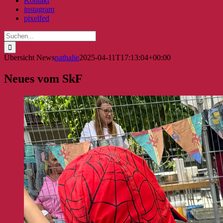
Kontakt
instagram
pixelfed
Suche
nach:
Übersicht News
nathalie
2025-04-11T17:13:04+00:00
Neues vom SkF