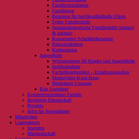
Familienmediation
Familienrat
Beratung für hochkonflikthafte Eltern
Frühe Familienhilfe
Sozialpädagogische Familienhilfe intensiv
& inklusiv
Kooperative Schuldenberatung
Patengroßeltern
Kurberatung
Jugendhilfe
Wohngruppen für Kinder und Jugendliche
Inobhutnahme
Fachpflegefamilien – Erziehungsstellen
MutterVater-Kind-Haus
Begleiteter Umgang
Kita Auenland
Kompetenzzentrum Familie
Begleitete Elternschaft
Projekte
Infos für Jugendämter
Mitarbeiten
Unterstützen
Spenden
Mitgliedschaft