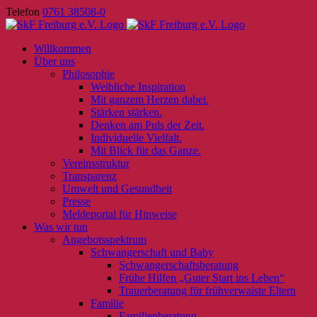
Skip
Telefon
0761 38508-0
to
content
Willkommen
Über uns
Philosophie
Weibliche Inspiration
Mit ganzem Herzen dabei.
Stärken stärken.
Denken am Puls der Zeit.
Individuelle Vielfalt.
Mit Blick für das Ganze.
Vereinsstruktur
Transparenz
Umwelt und Gesundheit
Presse
Meldeportal für Hinweise
Was wir tun
Angebotsspektrum
Schwangerschaft und Baby
Schwangerschaftsberatung
Frühe Hilfen „Guter Start ins Leben“
Trauerberatung für frühverwaiste Eltern
Familie
Familienberatung