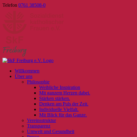
Skip
Telefon
0761 38508-0
to
content
Willkommen
Über uns
Philosophie
Weibliche Inspiration
Mit ganzem Herzen dabei.
Stärken stärken.
Denken am Puls der Zeit.
Individuelle Vielfalt.
Mit Blick für das Ganze.
Vereinsstruktur
Transparenz
Umwelt und Gesundheit
Presse