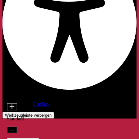
Barrierefreiheitsanpassungen
Inhaltsmodule
Schriftgröße
Präsentiert von
OneTap
Werkzeugleiste verbergen
Standard