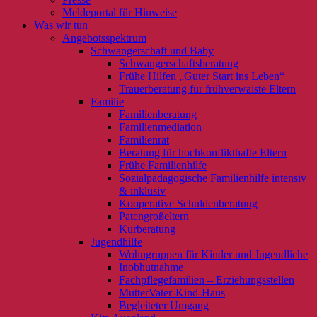
Meldeportal für Hinweise
Was wir tun
Angebotsspektrum
Schwangerschaft und Baby
Schwangerschaftsberatung
Frühe Hilfen „Guter Start ins Leben“
Trauerberatung für frühverwaiste Eltern
Familie
Familienberatung
Familienmediation
Familienrat
Beratung für hochkonflikthafte Eltern
Frühe Familienhilfe
Sozialpädagogische Familienhilfe intensiv
& inklusiv
Kooperative Schuldenberatung
Patengroßeltern
Kurberatung
Jugendhilfe
Wohngruppen für Kinder und Jugendliche
Inobhutnahme
Fachpflegefamilien – Erziehungsstellen
MutterVater-Kind-Haus
Begleiteter Umgang