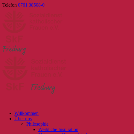
Skip
Telefon
0761 38508-0
to
content
Willkommen
Über uns
Philosophie
Weibliche Inspiration