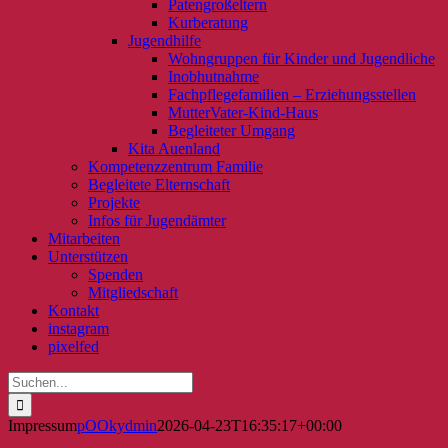
Patengroßeltern
Kurberatung
Jugendhilfe
Wohngruppen für Kinder und Jugendliche
Inobhutnahme
Fachpflegefamilien – Erziehungsstellen
MutterVater-Kind-Haus
Begleiteter Umgang
Kita Auenland
Kompetenzzentrum Familie
Begleitete Elternschaft
Projekte
Infos für Jugendämter
Mitarbeiten
Unterstützen
Spenden
Mitgliedschaft
Kontakt
instagram
pixelfed
Suche
nach:
Impressum
pOOkydmin
2026-04-23T16:35:17+00:00