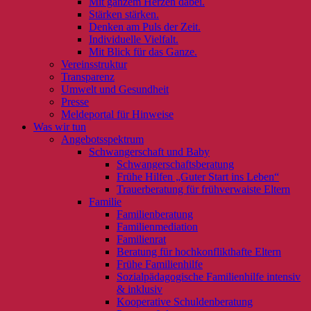
Mit ganzem Herzen dabei.
Stärken stärken.
Denken am Puls der Zeit.
Individuelle Vielfalt.
Mit Blick für das Ganze.
Vereinsstruktur
Transparenz
Umwelt und Gesundheit
Presse
Meldeportal für Hinweise
Was wir tun
Angebotsspektrum
Schwangerschaft und Baby
Schwangerschaftsberatung
Frühe Hilfen „Guter Start ins Leben“
Trauerberatung für frühverwaiste Eltern
Familie
Familienberatung
Familienmediation
Familienrat
Beratung für hochkonflikthafte Eltern
Frühe Familienhilfe
Sozialpädagogische Familienhilfe intensiv
& inklusiv
Kooperative Schuldenberatung