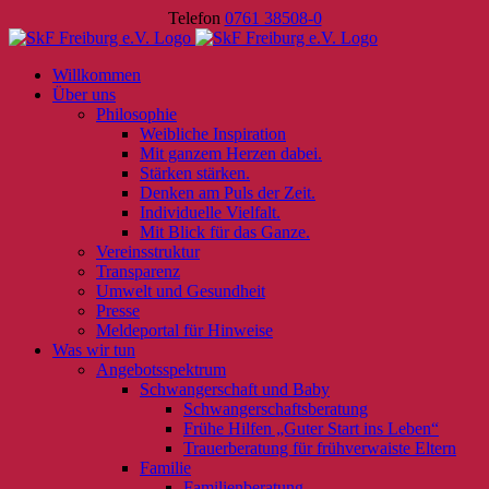
Skip
Telefon
0761 38508-0
to
content
Willkommen
Über uns
Philosophie
Weibliche Inspiration
Mit ganzem Herzen dabei.
Stärken stärken.
Denken am Puls der Zeit.
Individuelle Vielfalt.
Mit Blick für das Ganze.
Vereinsstruktur
Transparenz
Umwelt und Gesundheit
Presse
Meldeportal für Hinweise
Was wir tun
Angebotsspektrum
Schwangerschaft und Baby
Schwangerschaftsberatung
Frühe Hilfen „Guter Start ins Leben“
Trauerberatung für frühverwaiste Eltern
Familie
Familienberatung