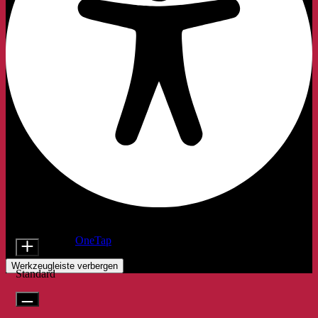
Barrierefreiheitsanpassungen
Inhaltsmodule
Schriftgröße
Präsentiert von
OneTap
Werkzeugleiste verbergen
Standard