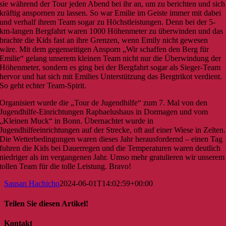
sie während der Tour jeden Abend bei ihr an, um zu berichten und sich
kräftig anspornen zu lassen. So war Emilie im Geiste immer mit dabei
und verhalf ihrem Team sogar zu Höchstleistungen. Denn bei der 5-
km-langen Bergfahrt waren 1000 Höhenmeter zu überwinden und das
brachte die Kids fast an ihre Grenzen, wenn Emily nicht gewesen
wäre. Mit dem gegenseitigen Ansporn „Wir schaffen den Berg für
Emilie“ gelang unserem kleinen Team nicht nur die Überwindung der
Höhenmeter, sondern es ging bei der Bergfahrt sogar als Sieger-Team
hervor und hat sich mit Emilies Unterstützung das Bergtrikot verdient.
So geht echter Team-Spirit.
Organisiert wurde die „Tour de Jugendhilfe“ zum 7. Mal von den
Jugendhilfe-Einrichtungen Raphaelushaus in Dormagen und vom
„Kleinen Muck“ in Bonn. Übernachtet wurde in
Jugendhilfeeinrichtungen auf der Strecke, oft auf einer Wiese in Zelten.
Die Wetterbedingungen waren dieses Jahr herausfordernd – einen Tag
fuhren die Kids bei Dauerregen und die Temperaturen waren deutlich
niedriger als im vergangenen Jahr. Umso mehr gratulieren wir unserem
tollen Team für die tolle Leistung. Bravo!
Sausan Hachicho
2024-06-01T14:02:59+00:00
Teilen Sie diesen Artikel!
Facebook
X
Reddit
LinkedIn
WhatsApp
Tumblr
Pinterest
Vk
E-
Kontakt