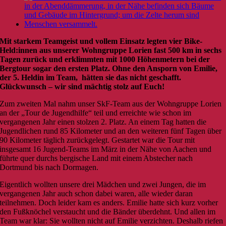
Mit starkem Teamgeist und vollem Einsatz legten vier Bike-
Held:innen aus unserer Wohngruppe Lorien fast 500 km in sechs
Tagen zurück und erklimmten mit 1000 Höhenmetern bei der
Bergtour sogar den ersten Platz. Ohne den Ansporn von Emilie,
der 5. Heldin im Team, hätten sie das nicht geschafft.
Glückwunsch – wir sind mächtig stolz auf Euch!
Zum zweiten Mal nahm unser SkF-Team aus der Wohngruppe Lorien
an der „Tour de Jugendhilfe“ teil und erreichte wie schon im
vergangenen Jahr einen stolzen 2. Platz. An einem Tag hatten die
Jugendlichen rund 85 Kilometer und an den weiteren fünf Tagen über
90 Kilometer täglich zurückgelegt. Gestartet war die Tour mit
insgesamt 16 Jugend-Teams im März in der Nähe von Aachen und
führte quer durchs bergische Land mit einem Abstecher nach
Dortmund bis nach Dormagen.
Eigentlich wollten unsere drei Mädchen und zwei Jungen, die im
vergangenen Jahr auch schon dabei waren, alle wieder daran
teilnehmen. Doch leider kam es anders. Emilie hatte sich kurz vorher
den Fußknöchel verstaucht und die Bänder überdehnt. Und allen im
Team war klar: Sie wollten nicht auf Emilie verzichten. Deshalb riefen