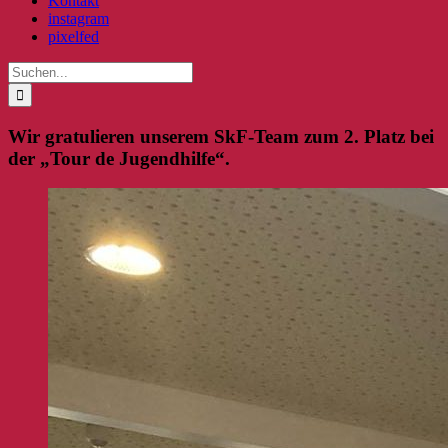
Kontakt
instagram
pixelfed
Suche
nach:
Wir gratulieren unserem SkF-Team zum 2. Platz bei
der „Tour de Jugendhilfe“.
Zeige
grösseres
Bild