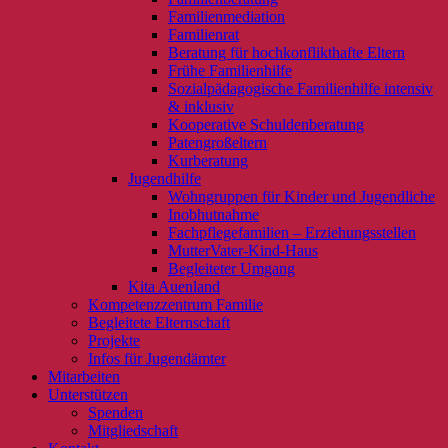
Familienmediation
Familienrat
Beratung für hochkonflikthafte Eltern
Frühe Familienhilfe
Sozialpädagogische Familienhilfe intensiv
& inklusiv
Kooperative Schuldenberatung
Patengroßeltern
Kurberatung
Jugendhilfe
Wohngruppen für Kinder und Jugendliche
Inobhutnahme
Fachpflegefamilien – Erziehungsstellen
MutterVater-Kind-Haus
Begleiteter Umgang
Kita Auenland
Kompetenzzentrum Familie
Begleitete Elternschaft
Projekte
Infos für Jugendämter
Mitarbeiten
Unterstützen
Spenden
Mitgliedschaft