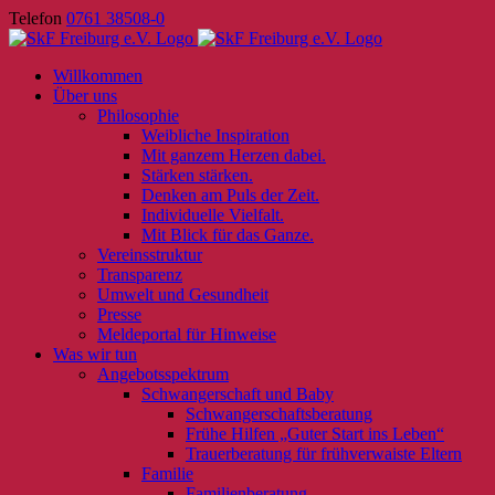
Skip
Telefon
0761 38508-0
to
content
Willkommen
Über uns
Philosophie
Weibliche Inspiration
Mit ganzem Herzen dabei.
Stärken stärken.
Denken am Puls der Zeit.
Individuelle Vielfalt.
Mit Blick für das Ganze.
Vereinsstruktur
Transparenz
Umwelt und Gesundheit
Presse
Meldeportal für Hinweise
Was wir tun
Angebotsspektrum
Schwangerschaft und Baby
Schwangerschaftsberatung
Frühe Hilfen „Guter Start ins Leben“
Trauerberatung für frühverwaiste Eltern
Familie
Familienberatung