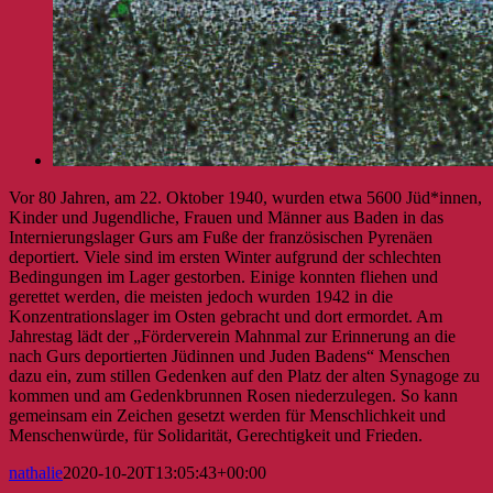
Vor 80 Jahren, am 22. Oktober 1940, wurden etwa 5600 Jüd*innen,
Kinder und Jugendliche, Frauen und Männer aus Baden in das
Internierungslager Gurs am Fuße der französischen Pyrenäen
deportiert. Viele sind im ersten Winter aufgrund der schlechten
Bedingungen im Lager gestorben. Einige konnten fliehen und
gerettet werden, die meisten jedoch wurden 1942 in die
Konzentrationslager im Osten gebracht und dort ermordet. Am
Jahrestag lädt der „Förderverein Mahnmal zur Erinnerung an die
nach Gurs deportierten Jüdinnen und Juden Badens“ Menschen
dazu ein, zum stillen Gedenken auf den Platz der alten Synagoge zu
kommen und am Gedenkbrunnen Rosen niederzulegen. So kann
gemeinsam ein Zeichen gesetzt werden für Menschlichkeit und
Menschenwürde, für Solidarität, Gerechtigkeit und Frieden.
nathalie
2020-10-20T13:05:43+00:00