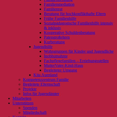
Familienmediation
Familienrat
Beratung für hochkonflikthafte Eltern
Frühe Familienhilfe
Sozialpädagogische Familienhilfe intensiv
& inklusiv
Kooperative Schuldenberatung
Patengroßeltern
Kurberatung
Jugendhilfe
Wohngruppen für Kinder und Jugendliche
Inobhutnahme
Fachpflegefamilien – Erziehungsstellen
MutterVater-Kind-Haus
Begleiteter Umgang
Kita Auenland
Kompetenzzentrum Familie
Begleitete Elternschaft
Projekte
Infos für Jugendämter
Mitarbeiten
Unterstützen
Spenden
Mitgliedschaft