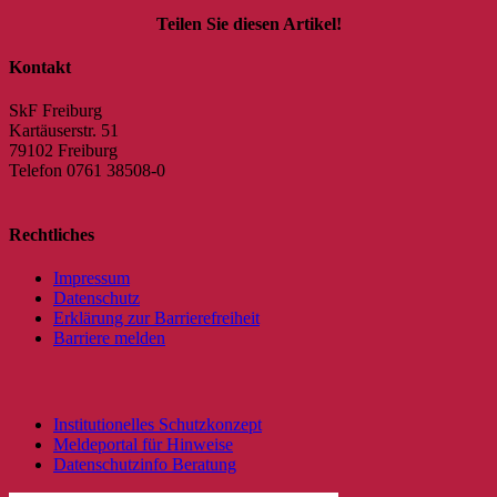
Teilen Sie diesen Artikel!
Facebook
X
Reddit
LinkedIn
WhatsApp
Tumblr
Pinterest
Vk
E-
Kontakt
Mail
SkF Freiburg
Kartäuserstr. 51
79102 Freiburg
Telefon 0761 38508-0
Rechtliches
Impressum
Datenschutz
Erklärung zur Barrierefreiheit
Barriere melden
Institutionelles Schutzkonzept
Meldeportal für Hinweise
Datenschutzinfo Beratung