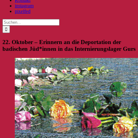
Kontakt
instagram
pixelfed
Suche
nach:
22. Oktober – Erinnern an die Deportation der
badischen Jüd*innen in das Internierungslager Gurs
Zeige
grösseres
Bild