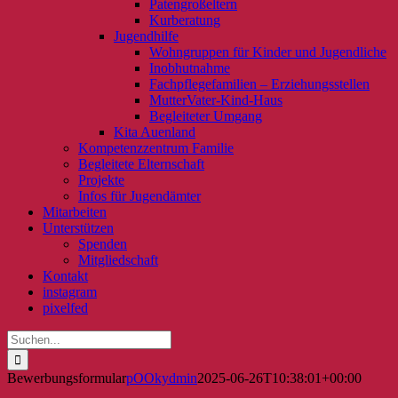
Patengroßeltern
Kurberatung
Jugendhilfe
Wohngruppen für Kinder und Jugendliche
Inobhutnahme
Fachpflegefamilien – Erziehungsstellen
MutterVater-Kind-Haus
Begleiteter Umgang
Kita Auenland
Kompetenzzentrum Familie
Begleitete Elternschaft
Projekte
Infos für Jugendämter
Mitarbeiten
Unterstützen
Spenden
Mitgliedschaft
Kontakt
instagram
pixelfed
Suche
nach:
Bewerbungsformular
pOOkydmin
2025-06-26T10:38:01+00:00