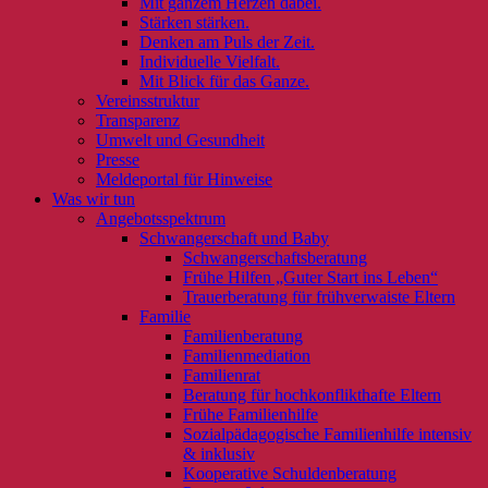
Mit ganzem Herzen dabei.
Stärken stärken.
Denken am Puls der Zeit.
Individuelle Vielfalt.
Mit Blick für das Ganze.
Vereinsstruktur
Transparenz
Umwelt und Gesundheit
Presse
Meldeportal für Hinweise
Was wir tun
Angebotsspektrum
Schwangerschaft und Baby
Schwangerschaftsberatung
Frühe Hilfen „Guter Start ins Leben“
Trauerberatung für frühverwaiste Eltern
Familie
Familienberatung
Familienmediation
Familienrat
Beratung für hochkonflikthafte Eltern
Frühe Familienhilfe
Sozialpädagogische Familienhilfe intensiv
& inklusiv
Kooperative Schuldenberatung