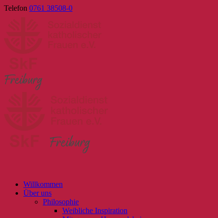
Skip
Telefon
0761 38508-0
to
content
Willkommen
Über uns
Philosophie
Weibliche Inspiration