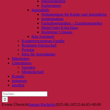
Patengroßeltern
Kurberatung
Jugendhilfe
Wohngruppen für Kinder und Jugendliche
Inobhutnahme
Fachpflegefamilien – Erziehungsstellen
MutterVater-Kind-Haus
Begleiteter Umgang
Kita Auenland
Kompetenzzentrum Familie
Begleitete Elternschaft
Projekte
Infos für Jugendämter
Mitarbeiten
Unterstützen
Spenden
Mitgliedschaft
Kontakt
instagram
pixelfed
Suche
nach:
Events Übersicht
Sausan Hachicho
2025-06-24T22:44:45+00:00