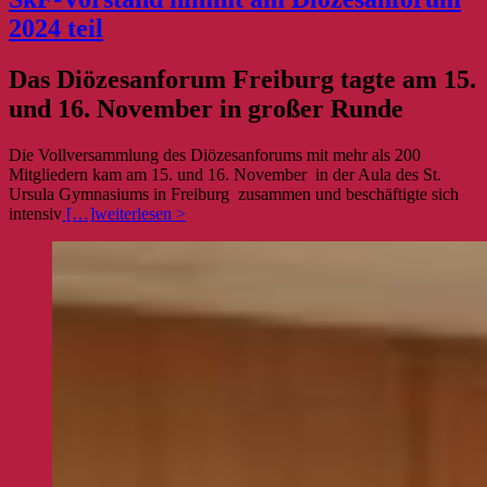
2024 teil
Das Diözesanforum Freiburg tagte am 15.
und 16. November in großer Runde
Die Vollversammlung des Diözesanforums mit mehr als 200
Mitgliedern kam am 15. und 16. November in der Aula des St.
Ursula Gymnasiums in Freiburg zusammen und beschäftigte sich
intensiv
[…]
weiterlesen >