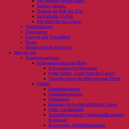
Mit ganzem Herzen dabei.
Stärken stärken.
Denken am Puls der Zeit.
Individuelle Vielfalt.
Mit Blick für das Ganze.
Vereinsstruktur
Transparenz
Umwelt und Gesundheit
Presse
Meldeportal für Hinweise
Was wir tun
Angebotsspektrum
Schwangerschaft und Baby
Schwangerschaftsberatung
Frühe Hilfen „Guter Start ins Leben“
Trauerberatung für frühverwaiste Eltern
Familie
Familienberatung
Familienmediation
Familienrat
Beratung für hochkonflikthafte Eltern
Frühe Familienhilfe
Sozialpädagogische Familienhilfe intensiv
& inklusiv
Kooperative Schuldenberatung