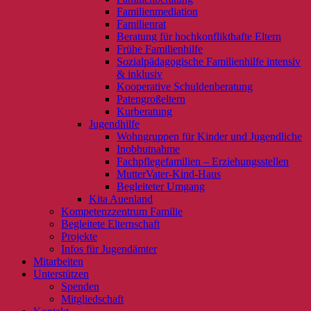
Familienmediation
Familienrat
Beratung für hochkonflikthafte Eltern
Frühe Familienhilfe
Sozialpädagogische Familienhilfe intensiv
& inklusiv
Kooperative Schuldenberatung
Patengroßeltern
Kurberatung
Jugendhilfe
Wohngruppen für Kinder und Jugendliche
Inobhutnahme
Fachpflegefamilien – Erziehungsstellen
MutterVater-Kind-Haus
Begleiteter Umgang
Kita Auenland
Kompetenzzentrum Familie
Begleitete Elternschaft
Projekte
Infos für Jugendämter
Mitarbeiten
Unterstützen
Spenden
Mitgliedschaft