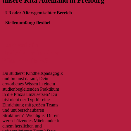
unsere Kita Auenland in Freiburg
•
U3 oder Altersgemischter Bereich
•
Stellenumfang: flexibel
.
Lust auf ein
Praktikum in einer
Kita mit Herz?
Du studierst Kindheitspädagogik
und brennst darauf, Dein
erworbenes Wissen in einem
studienbegleitenden Praktikum
in die Praxis umzusetzen? Du
bist nicht der Typ für eine
Einrichtung mit großen Teams
und unüberschaubaren
Strukturen? Wichtig ist Dir ein
wertschätzendes Miteinander in
einem herzlichen und