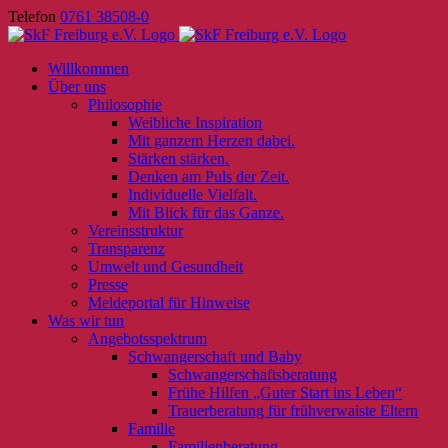
Skip
Telefon
0761 38508-0
to
content
Willkommen
Über uns
Philosophie
Weibliche Inspiration
Mit ganzem Herzen dabei.
Stärken stärken.
Denken am Puls der Zeit.
Individuelle Vielfalt.
Mit Blick für das Ganze.
Vereinsstruktur
Transparenz
Umwelt und Gesundheit
Presse
Meldeportal für Hinweise
Was wir tun
Angebotsspektrum
Schwangerschaft und Baby
Schwangerschaftsberatung
Frühe Hilfen „Guter Start ins Leben“
Trauerberatung für frühverwaiste Eltern
Familie
Familienberatung