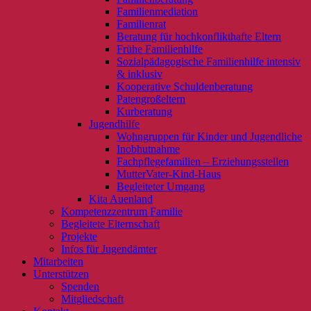
Familienmediation
Familienrat
Beratung für hochkonflikthafte Eltern
Frühe Familienhilfe
Sozialpädagogische Familienhilfe intensiv
& inklusiv
Kooperative Schuldenberatung
Patengroßeltern
Kurberatung
Jugendhilfe
Wohngruppen für Kinder und Jugendliche
Inobhutnahme
Fachpflegefamilien – Erziehungsstellen
MutterVater-Kind-Haus
Begleiteter Umgang
Kita Auenland
Kompetenzzentrum Familie
Begleitete Elternschaft
Projekte
Infos für Jugendämter
Mitarbeiten
Unterstützen
Spenden
Mitgliedschaft