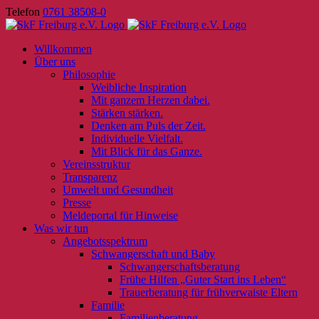
Skip
Telefon
0761 38508-0
to
content
Willkommen
Über uns
Philosophie
Weibliche Inspiration
Mit ganzem Herzen dabei.
Stärken stärken.
Denken am Puls der Zeit.
Individuelle Vielfalt.
Mit Blick für das Ganze.
Vereinsstruktur
Transparenz
Umwelt und Gesundheit
Presse
Meldeportal für Hinweise
Was wir tun
Angebotsspektrum
Schwangerschaft und Baby
Schwangerschaftsberatung
Frühe Hilfen „Guter Start ins Leben“
Trauerberatung für frühverwaiste Eltern
Familie
Familienberatung