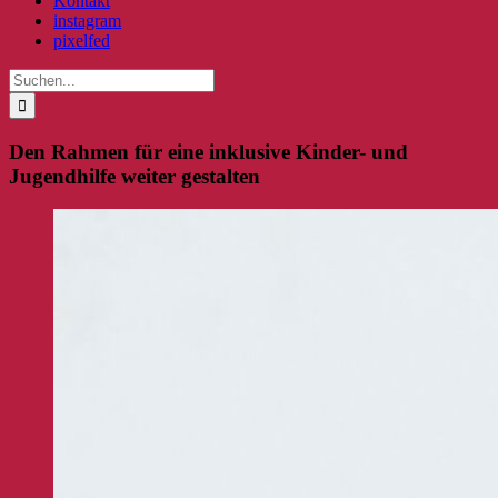
Kontakt
instagram
pixelfed
Suche
nach:
Den Rahmen für eine inklusive Kinder- und
Jugendhilfe weiter gestalten
Zeige
grösseres
Bild