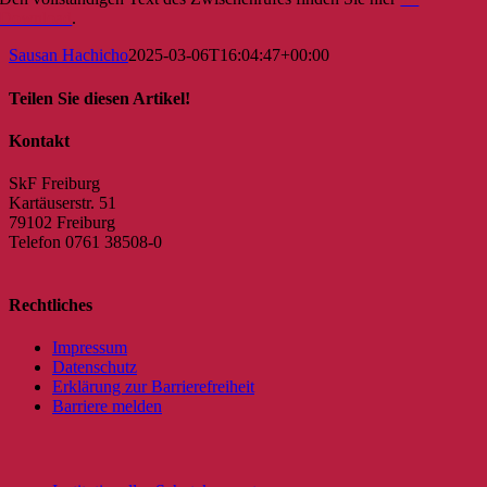
Download
.
Sausan Hachicho
2025-03-06T16:04:47+00:00
Teilen Sie diesen Artikel!
Facebook
X
Reddit
LinkedIn
WhatsApp
Tumblr
Pinterest
Vk
E-
Kontakt
Mail
SkF Freiburg
Kartäuserstr. 51
79102 Freiburg
Telefon 0761 38508-0
Rechtliches
Impressum
Datenschutz
Erklärung zur Barrierefreiheit
Barriere melden