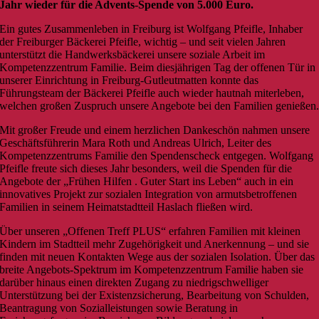
Jahr wieder für die Advents-Spende von 5.000 Euro.
Ein gutes Zusammenleben in Freiburg ist Wolfgang Pfeifle, Inhaber
der Freiburger Bäckerei Pfeifle, wichtig – und seit vielen Jahren
unterstützt die Handwerksbäckerei unsere soziale Arbeit im
Kompetenzzentrum Familie. Beim diesjährigen Tag der offenen Tür in
unserer Einrichtung in Freiburg-Gutleutmatten konnte das
Führungsteam der Bäckerei Pfeifle auch wieder hautnah miterleben,
welchen großen Zuspruch unsere Angebote bei den Familien genießen
Mit großer Freude und einem herzlichen Dankeschön nahmen unsere
Geschäftsführerin Mara Roth und Andreas Ulrich, Leiter des
Kompetenzzentrums Familie den Spendenscheck entgegen. Wolfgang
Pfeifle freute sich dieses Jahr besonders, weil die Spenden für die
Angebote der „Frühen Hilfen . Guter Start ins Leben“ auch in ein
innovatives Projekt zur sozialen Integration von armutsbetroffenen
Familien in seinem Heimatstadtteil Haslach fließen wird.
Über unseren „Offenen Treff PLUS“ erfahren Familien mit kleinen
Kindern im Stadtteil mehr Zugehörigkeit und Anerkennung – und sie
finden mit neuen Kontakten Wege aus der sozialen Isolation. Über das
breite Angebots-Spektrum im Kompetenzzentrum Familie haben sie
darüber hinaus einen direkten Zugang zu niedrigschwelliger
Unterstützung bei der Existenzsicherung, Bearbeitung von Schulden,
Beantragung von Sozialleistungen sowie Beratung in