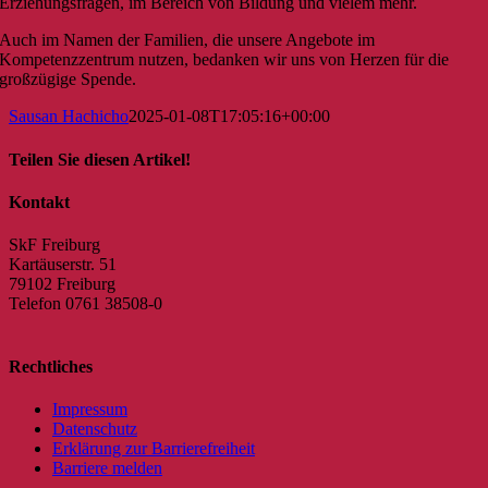
Erziehungsfragen, im Bereich von Bildung und vielem mehr.
Auch im Namen der Familien, die unsere Angebote im
Kompetenzzentrum nutzen, bedanken wir uns von Herzen für die
großzügige Spende.
Sausan Hachicho
2025-01-08T17:05:16+00:00
Teilen Sie diesen Artikel!
Facebook
X
Reddit
LinkedIn
WhatsApp
Tumblr
Pinterest
Vk
E-
Kontakt
Mail
SkF Freiburg
Kartäuserstr. 51
79102 Freiburg
Telefon 0761 38508-0
Rechtliches
Impressum
Datenschutz
Erklärung zur Barrierefreiheit
Barriere melden