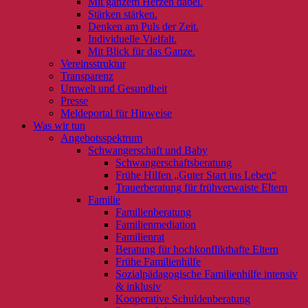
Mit ganzem Herzen dabei.
Stärken stärken.
Denken am Puls der Zeit.
Individuelle Vielfalt.
Mit Blick für das Ganze.
Vereinsstruktur
Transparenz
Umwelt und Gesundheit
Presse
Meldeportal für Hinweise
Was wir tun
Angebotsspektrum
Schwangerschaft und Baby
Schwangerschaftsberatung
Frühe Hilfen „Guter Start ins Leben“
Trauerberatung für frühverwaiste Eltern
Familie
Familienberatung
Familienmediation
Familienrat
Beratung für hochkonflikthafte Eltern
Frühe Familienhilfe
Sozialpädagogische Familienhilfe intensiv
& inklusiv
Kooperative Schuldenberatung