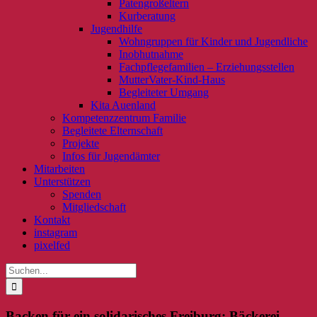
Patengroßeltern
Kurberatung
Jugendhilfe
Wohngruppen für Kinder und Jugendliche
Inobhutnahme
Fachpflegefamilien – Erziehungsstellen
MutterVater-Kind-Haus
Begleiteter Umgang
Kita Auenland
Kompetenzzentrum Familie
Begleitete Elternschaft
Projekte
Infos für Jugendämter
Mitarbeiten
Unterstützen
Spenden
Mitgliedschaft
Kontakt
instagram
pixelfed
Suche
nach:
Backen für ein solidarisches Freiburg: Bäckerei