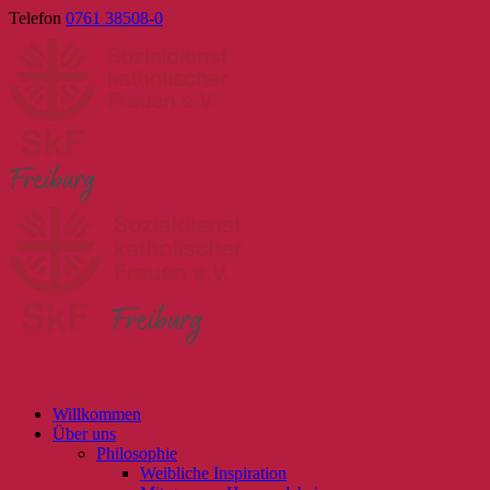
Skip
Telefon
0761 38508-0
to
content
Willkommen
Über uns
Philosophie
Weibliche Inspiration