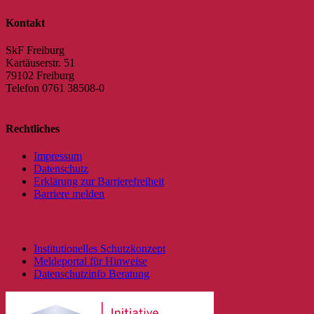
Facebook
X
Reddit
LinkedIn
WhatsApp
Tumblr
Pinterest
Vk
E-
Kontakt
Mail
SkF Freiburg
Kartäuserstr. 51
79102 Freiburg
Telefon 0761 38508-0
Rechtliches
Impressum
Datenschutz
Erklärung zur Barrierefreiheit
Barriere melden
Institutionelles Schutzkonzept
Meldeportal für Hinweise
Datenschutzinfo Beratung