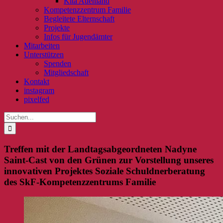
Kita Auenland
Kompetenzzentrum Familie
Begleitete Elternschaft
Projekte
Infos für Jugendämter
Mitarbeiten
Unterstützen
Spenden
Mitgliedschaft
Kontakt
instagram
pixelfed
Suche
nach:
Treffen mit der Landtagsabgeordneten Nadyne
Saint-Cast von den Grünen zur Vorstellung unseres
innovativen Projektes Soziale Schuldnerberatung
des SkF-Kompetenzzentrums Familie
Zeige
grösseres
Bild