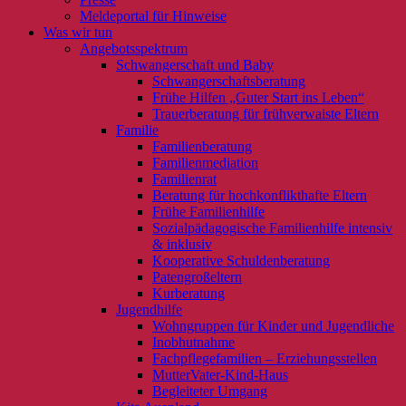
Meldeportal für Hinweise
Was wir tun
Angebotsspektrum
Schwangerschaft und Baby
Schwangerschaftsberatung
Frühe Hilfen „Guter Start ins Leben“
Trauerberatung für frühverwaiste Eltern
Familie
Familienberatung
Familienmediation
Familienrat
Beratung für hochkonflikthafte Eltern
Frühe Familienhilfe
Sozialpädagogische Familienhilfe intensiv
& inklusiv
Kooperative Schuldenberatung
Patengroßeltern
Kurberatung
Jugendhilfe
Wohngruppen für Kinder und Jugendliche
Inobhutnahme
Fachpflegefamilien – Erziehungsstellen
MutterVater-Kind-Haus
Begleiteter Umgang