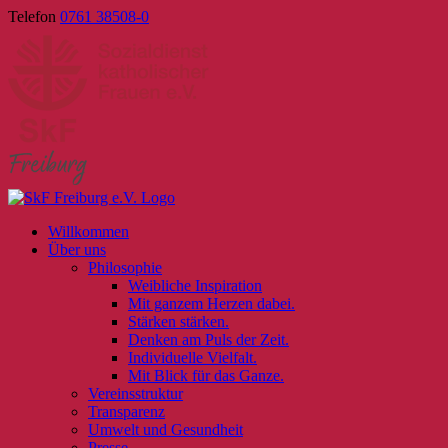
Skip
Telefon
0761 38508-0
to
content
Willkommen
Über uns
Philosophie
Weibliche Inspiration
Mit ganzem Herzen dabei.
Stärken stärken.
Denken am Puls der Zeit.
Individuelle Vielfalt.
Mit Blick für das Ganze.
Vereinsstruktur
Transparenz
Umwelt und Gesundheit
Presse