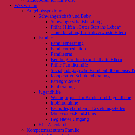
Was wir tun
Angebotsspektrum
Schwangerschaft und Baby
Schwangerschaftsberatung
Frühe Hilfen „Guter Start ins Leben“
Trauerberatung für frühverwaiste Eltern
Familie
Familienberatung
Familienmediation
Familienrat
Beratung für hochkonflikthafte Eltern
Frühe Familienhilfe
Sozialpädagogische Familienhilfe intensiv &
Kooperative Schuldenberatung
Patengroßeltern
Kurberatung
Jugendhilfe
Wohngruppen für Kinder und Jugendliche
Inobhutnahme
Fachpflegefamilien – Erziehungsstellen
MutterVater-Kind-Haus
Begleiteter Umgang
Kita Auenland
Kompetenzzentrum Familie