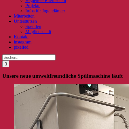
Begleitete Elternschaft
Projekte
Infos für Jugendämter
Mitarbeiten
Unterstützen
Spenden
Mitgliedschaft
Kontakt
instagram
pixelfed
Suche
nach:
Unsere neue umweltfreundliche Spülmaschine läuft
Zeige
grösseres
Bild