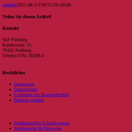
nathalie
2021-08-11T09:51:59+00:00
Teilen Sie diesen Artikel!
Facebook
X
Reddit
LinkedIn
WhatsApp
Tumblr
Pinterest
Vk
E-
Kontakt
Mail
SkF Freiburg
Kartäuserstr. 51
79102 Freiburg
Telefon 0761 38508-0
Rechtliches
Impressum
Datenschutz
Erklärung zur Barrierefreiheit
Barriere melden
Institutionelles Schutzkonzept
Meldeportal für Hinweise