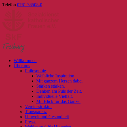
Skip
Telefon
0761 38508-0
to
content
Willkommen
Über uns
Philosophie
Weibliche Inspiration
Mit ganzem Herzen dabei.
Stärken stärken.
Denken am Puls der Zeit.
Individuelle Vielfalt.
Mit Blick für das Ganze.
Vereinsstruktur
Transparenz
Umwelt und Gesundheit
Presse
Meldeportal für Hinweise